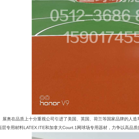
展奥在品质上十分重视公司引进了美国、英国、荷兰等国家品牌的人造
面层专用材料LATEX.ITE和加拿大Court.1网球场专用器材，力争以