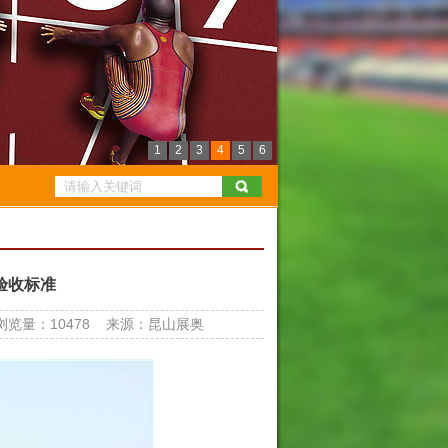
1
2
3
4
5
6
验收标准
浏览量：10478 来源：昆山展奥