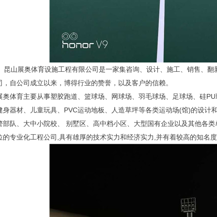
昆山展奥体育设施工程有限公司是一家集咨询、设计、施工、销售、翻
司，自公司成立以来，博得行业的赞誉，以及客户的信赖。
展奥体育主要从事塑胶跑道、篮球场、网球场、羽毛球场、足球场、硅PU
健身器材、儿童玩具、PVC运动地板、人造草坪等各类运动场(馆)的设计
警部队、大中小院校、 别墅区、高中档小区、大型国有企业以及其他各类
位的专业化工程公司,具有雄厚的技术实力和经济实力,并有着较高的知名