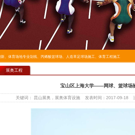
翻新
、
体育场地专业划线
、
丙烯酸篮球场
、
人造草足球场施工
、
体育工程施工
展奥工程
宝山区上海大学——网球、篮球场
关键词： 昆山展奥，展奥体育设施 发表时间：2017-09-18 