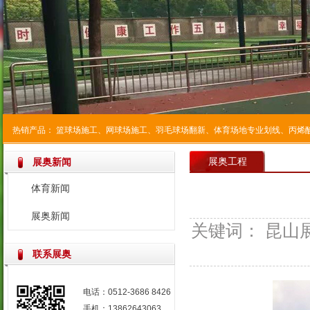
热销产品：
篮球场施工
、
网球场施工
、
羽毛球场翻新
、
体育场地专业划线
、
丙烯
展奥工程
展奥新闻
体育新闻
展奥新闻
关键词： 昆山展
联系展奥
电话：0512-3686 8426
手机：13862643063