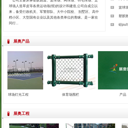
公司主要从事塑胶跑道、篮球场、网球场、羽毛球场、足
球场人造草皮等各类运动场(馆)的设计和建造,公司自成立以
篮球
来，备受行政机关、军警部队、大中小院校、 别墅区、高中
塑胶
档小区、大型国有企业以及其他各类单位的青睐。是一家在
同行...
硅p
展奥产品
球场灯光工程
体育场围栏
产品
展奥工程