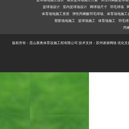
篮球场地施工报价
展奥篮球场施工方案
弹性丙烯酸篮球场
篮球场设计
室内篮球场设计
网球场尺寸
羽毛球场
体育场地施工资质
弹性丙烯酸羽毛球场、体育场地施工
塑胶场地施工
篮球场施工
体育场施工
羽毛球
丙
版权所有：昆山展奥体育设施工程有限公司 技术支持：
苏州谢谢网络
优化支