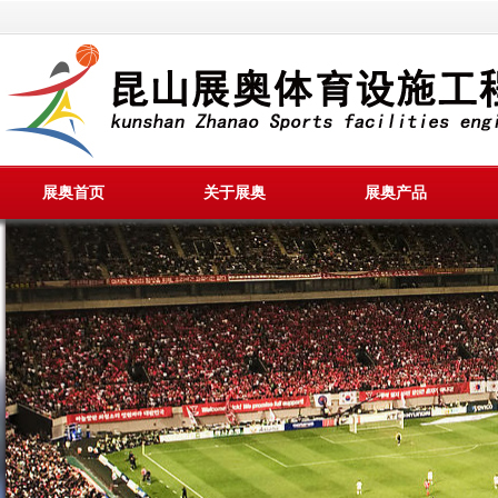
展奥首页
关于展奥
展奥产品