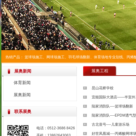
热销产品：
篮球场施工
、
网球场施工
、
羽毛球场翻新
、
体育场地专业划线
、
丙烯
展奥工程
展奥新闻
体育新闻
昆山花桥学校
展奥新闻
宜能国际大酒店——半室外
陆家消防队----篮球场翻新
联系展奥
陆家消防队----EPDM透气
古北壹号----儿童游乐场
电话：0512-3686 8426
好世凤凰城----丙烯酸网球
手机：13862643063