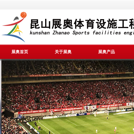
展奥首页
关于展奥
展奥产品